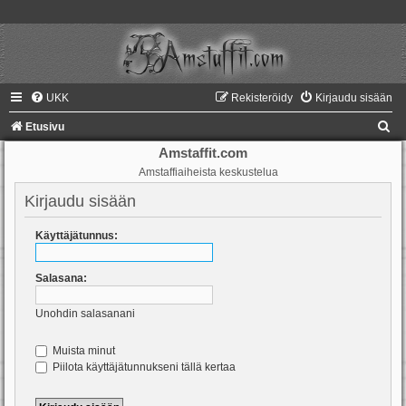
UKK
Rekisteröidy
Kirjaudu sisään
E
Etusivu
t
Amstaffit.com
Amstaffiaiheista keskustelua
s
i
Kirjaudu sisään
Käyttäjätunnus:
Salasana:
Unohdin salasanani
Muista minut
Piilota käyttäjätunnukseni tällä kertaa