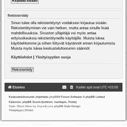
Rekisteröidy
Sinun tulee olla rekisteröitynyt voidaksesi kirjautua sisään.
Rekisteröityminen vie vain hetken, mutta antaa sinulle lisää
mahdollisuuksia. Sivuston ylläpitäjä voi myös antaa
erityisoikeuksia rekisteröityneille käyttäjille. Muista lukea
käyttöehtomme ja siihen liittyvät käytännöt ennen kirjautumista.
Muista myös lukea keskustelufoorumin säännöt.
Käyttöehdot
|
Yksityisyyden suoja
Rekisteröidy
Etusivu
Kaikki ajat ovat
UTC+03:00
Keskustelufoorumin ohjelmisto
phpBB
® Forum Software © phpBB Limited
Käännös: phpBB Suomi (lurttinen, harritapio, Pettis)
Style: Black-Silver by Joyce&Luna
phpBB-Style-Design
Yksityisyys
|
Ehdot