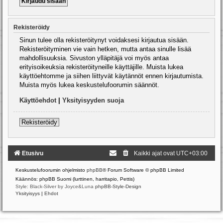
Rekisteröidy
Sinun tulee olla rekisteröitynyt voidaksesi kirjautua sisään.
Rekisteröityminen vie vain hetken, mutta antaa sinulle lisää
mahdollisuuksia. Sivuston ylläpitäjä voi myös antaa
erityisoikeuksia rekisteröityneille käyttäjille. Muista lukea
käyttöehtomme ja siihen liittyvät käytännöt ennen kirjautumista.
Muista myös lukea keskustelufoorumin säännöt.
Käyttöehdot
|
Yksityisyyden suoja
Rekisteröidy
Etusivu
Kaikki ajat ovat
UTC+03:00
Keskustelufoorumin ohjelmisto
phpBB
® Forum Software © phpBB Limited
Käännös: phpBB Suomi (lurttinen, harritapio, Pettis)
Style: Black-Silver by Joyce&Luna
phpBB-Style-Design
Yksityisyys
|
Ehdot