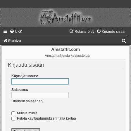
UKK
Rekisteröidy
Kirjaudu sisään
E
Etusivu
t
Amstaffit.com
Amstaffiaiheista keskustelua
s
i
Kirjaudu sisään
Käyttäjätunnus:
Salasana:
Unohdin salasanani
Muista minut
Piilota käyttäjätunnukseni tällä kertaa