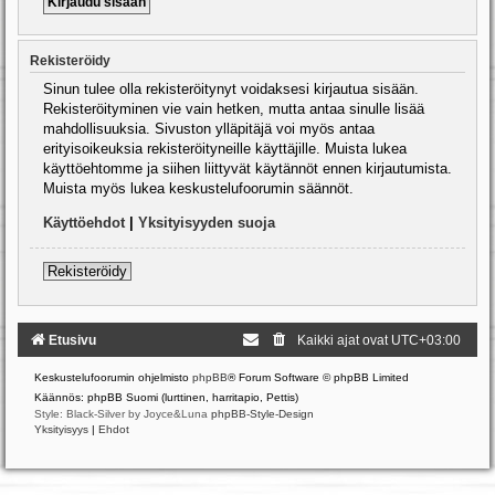
Rekisteröidy
Sinun tulee olla rekisteröitynyt voidaksesi kirjautua sisään.
Rekisteröityminen vie vain hetken, mutta antaa sinulle lisää
mahdollisuuksia. Sivuston ylläpitäjä voi myös antaa
erityisoikeuksia rekisteröityneille käyttäjille. Muista lukea
käyttöehtomme ja siihen liittyvät käytännöt ennen kirjautumista.
Muista myös lukea keskustelufoorumin säännöt.
Käyttöehdot
|
Yksityisyyden suoja
Rekisteröidy
Etusivu
Kaikki ajat ovat
UTC+03:00
Keskustelufoorumin ohjelmisto
phpBB
® Forum Software © phpBB Limited
Käännös: phpBB Suomi (lurttinen, harritapio, Pettis)
Style: Black-Silver by Joyce&Luna
phpBB-Style-Design
Yksityisyys
|
Ehdot