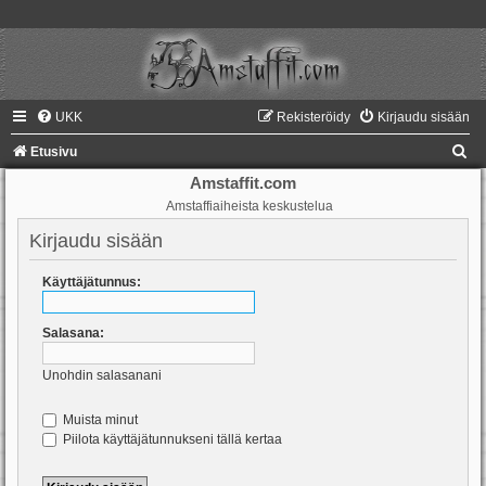
UKK
Rekisteröidy
Kirjaudu sisään
E
Etusivu
t
Amstaffit.com
Amstaffiaiheista keskustelua
s
i
Kirjaudu sisään
Käyttäjätunnus:
Salasana:
Unohdin salasanani
Muista minut
Piilota käyttäjätunnukseni tällä kertaa