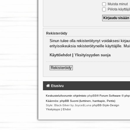
Muista minut
Piilota käyttäj
Rekisteröidy
Sinun tulee olla rekisteröitynyt voidaksesi kirj
erityisoikeuksia rekisteröityneille käyttäjille.
Käyttöehdot
|
Yksityisyyden suoja
Rekisteröidy
Etusivu
Keskustelufoorumin ohjelmisto
phpBB
® Forum Software © php
Käännös: phpBB Suomi (lurttinen, harritapio, Pettis)
Style: Black-Silver by Joyce&Luna
phpBB-Style-Design
Yksityisyys
|
Ehdot