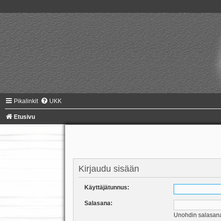
Pikalinkit
UKK
Etusivu
Kirjaudu sisään
Käyttäjätunnus:
Salasana:
Unohdin salasan