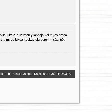
ollisuuksia. Sivuston ylläpitäjä voi myös antaa
 Muista myös lukea keskustelufoorumin säännöt.
dolle
Poista evästeet
Kaikki ajat ovat
UTC+03:00