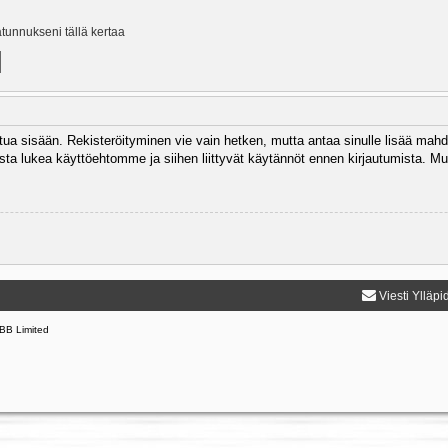
ätunnukseni tällä kertaa
autua sisään. Rekisteröityminen vie vain hetken, mutta antaa sinulle lisää mahd
 Muista lukea käyttöehtomme ja siihen liittyvät käytännöt ennen kirjautumista.
Viesti Ylläpi
BB Limited