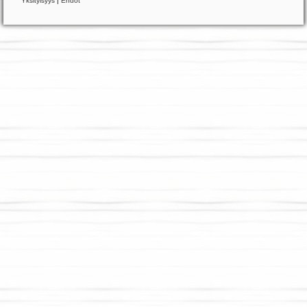
Yksityisyys
|
Ehdot