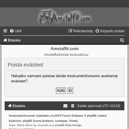
UKK
Rekisteröidy
Kirjaudu sisään
E
Etusivu
t
Amstaffit.com
Amstaffiaiheista keskustelua
s
i
Poista evästeet
Haluatko varmasti poistaa tämän keskustelufoorumin asettamat
evästeet?
Etusivu
Kaikki ajat ovat
UTC+03:00
Keskustelufoorumin ohjelmisto
phpBB
® Forum Software © phpBB Limited
Käännös: phpBB Suomi (lurttinen, harritapio, Pettis)
Style: Black-Silver by Joyce&Luna
phpBB-Style-Design