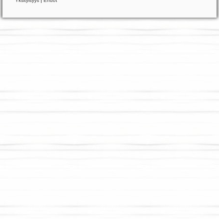
Yksityisyys
|
Ehdot