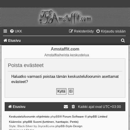
UKK
Rekisteröidy
Kirjaudu sisään
E
Etusivu
t
Amstaffit.com
Amstaffiaiheista keskustelua
s
i
Poista evästeet
Haluatko varmasti poistaa tämän keskustelufoorumin asettamat
evästeet?
Etusivu
Kaikki ajat ovat
UTC+03:00
Keskustelufoorumin ohjelmisto
phpBB
® Forum Software © phpBB Limited
Käännös: phpBB Suomi (lurttinen, harritapio, Pettis)
Style: Black-Silver by Joyce&Luna
phpBB-Style-Design