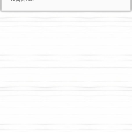
Yksityisyys
|
Ehdot