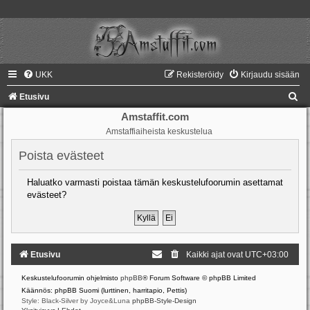
UKK
Rekisteröidy
Kirjaudu sisään
E
Etusivu
t
Amstaffit.com
Amstaffiaiheista keskustelua
s
i
Poista evästeet
Haluatko varmasti poistaa tämän keskustelufoorumin asettamat
evästeet?
Etusivu
Kaikki ajat ovat
UTC+03:00
Keskustelufoorumin ohjelmisto
phpBB
® Forum Software © phpBB Limited
Käännös: phpBB Suomi (lurttinen, harritapio, Pettis)
Style: Black-Silver by Joyce&Luna
phpBB-Style-Design