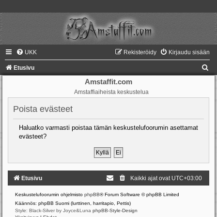
UKK
Rekisteröidy
Kirjaudu sisään
E
Etusivu
t
Amstaffit.com
Amstaffiaiheista keskustelua
s
i
Poista evästeet
Haluatko varmasti poistaa tämän keskustelufoorumin asettamat
evästeet?
Etusivu
Kaikki ajat ovat
UTC+03:00
Keskustelufoorumin ohjelmisto
phpBB
® Forum Software © phpBB Limited
Käännös: phpBB Suomi (lurttinen, harritapio, Pettis)
Style: Black-Silver by Joyce&Luna
phpBB-Style-Design