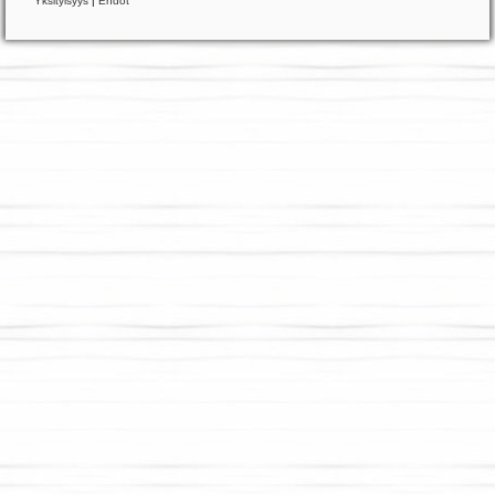
Yksityisyys
|
Ehdot