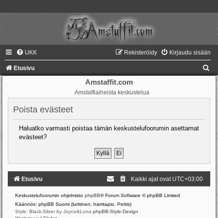
UKK
Rekisteröidy
Kirjaudu sisään
E
Etusivu
t
Amstaffit.com
Amstaffiaiheista keskustelua
s
i
Poista evästeet
Haluatko varmasti poistaa tämän keskustelufoorumin asettamat
evästeet?
Etusivu
Kaikki ajat ovat
UTC+03:00
Keskustelufoorumin ohjelmisto
phpBB
® Forum Software © phpBB Limited
Käännös: phpBB Suomi (lurttinen, harritapio, Pettis)
Style: Black-Silver by Joyce&Luna
phpBB-Style-Design