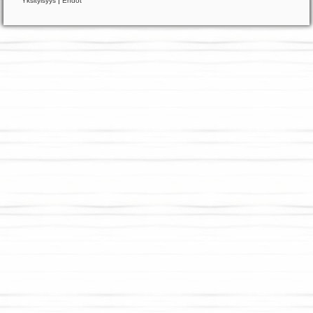
Yksityisyys
|
Ehdot