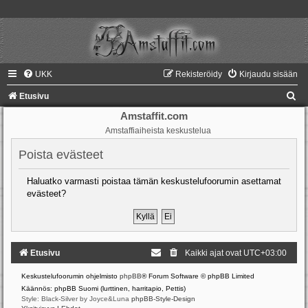
UKK
Rekisteröidy
Kirjaudu sisään
E
Etusivu
t
Amstaffit.com
Amstaffiaiheista keskustelua
s
i
Poista evästeet
Haluatko varmasti poistaa tämän keskustelufoorumin asettamat
evästeet?
Etusivu
Kaikki ajat ovat
UTC+03:00
Keskustelufoorumin ohjelmisto
phpBB
® Forum Software © phpBB Limited
Käännös: phpBB Suomi (lurttinen, harritapio, Pettis)
Style: Black-Silver by Joyce&Luna
phpBB-Style-Design