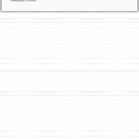
Yksityisyys
|
Ehdot