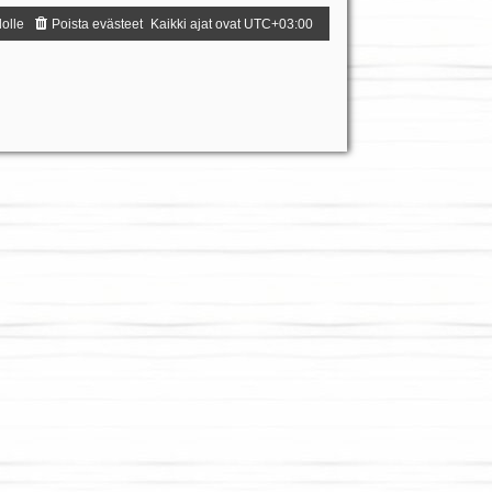
dolle
Poista evästeet
Kaikki ajat ovat
UTC+03:00