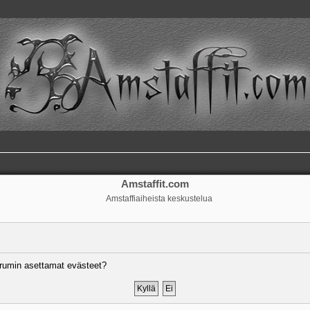
Amstaffit.com
Amstaffiaiheista keskustelua
rumin asettamat evästeet?