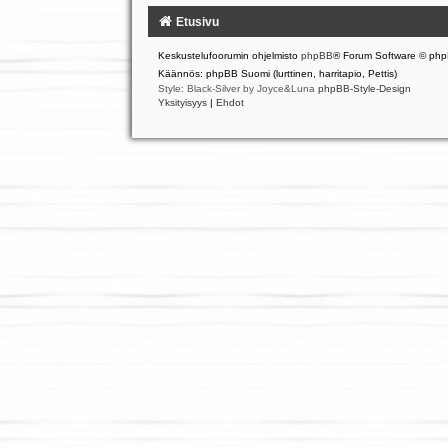
Etusivu
Keskustelufoorumin ohjelmisto
phpBB
® Forum Software © php
Käännös: phpBB Suomi (lurttinen, harritapio, Pettis)
Style: Black-Silver by Joyce&Luna
phpBB-Style-Design
Yksityisyys
|
Ehdot