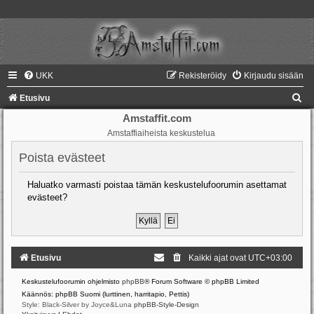
UKK
Rekisteröidy
Kirjaudu sisään
E
Etusivu
t
Amstaffit.com
Amstaffiaiheista keskustelua
s
i
Poista evästeet
Haluatko varmasti poistaa tämän keskustelufoorumin asettamat
evästeet?
Etusivu
Kaikki ajat ovat
UTC+03:00
Keskustelufoorumin ohjelmisto
phpBB
® Forum Software © phpBB Limited
Käännös: phpBB Suomi (lurttinen, harritapio, Pettis)
Style: Black-Silver by Joyce&Luna
phpBB-Style-Design