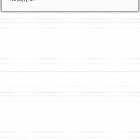
Yksityisyys
|
Ehdot