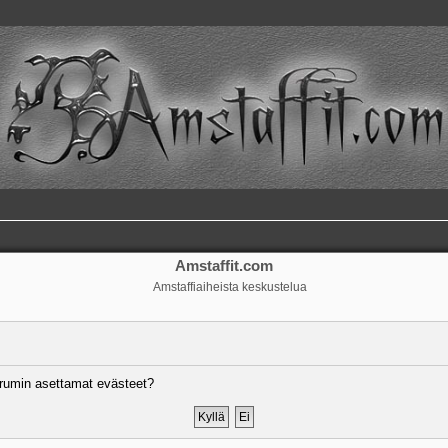
Amstaffit.com
Amstaffiaiheista keskustelua
rumin asettamat evästeet?