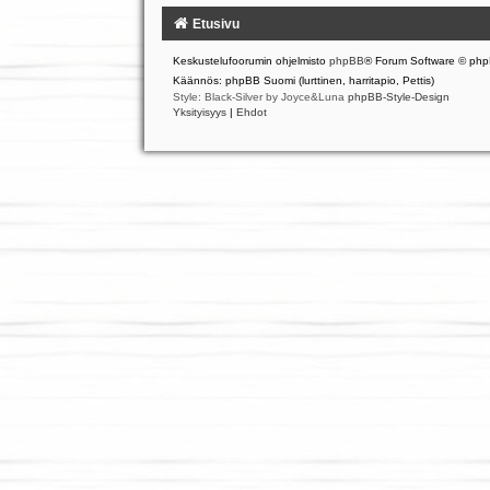
Etusivu
Keskustelufoorumin ohjelmisto
phpBB
® Forum Software © php
Käännös: phpBB Suomi (lurttinen, harritapio, Pettis)
Style: Black-Silver by Joyce&Luna
phpBB-Style-Design
Yksityisyys
|
Ehdot