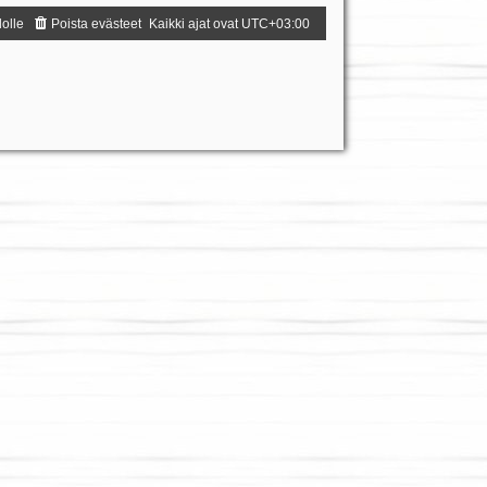
dolle
Poista evästeet
Kaikki ajat ovat
UTC+03:00