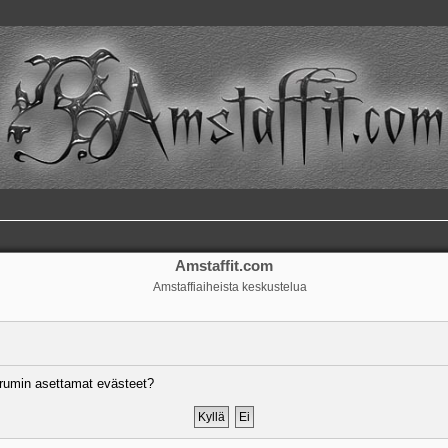
Amstaffit.com
Amstaffiaiheista keskustelua
rumin asettamat evästeet?