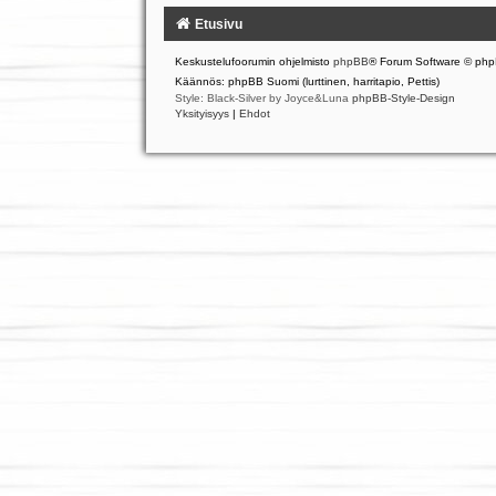
Etusivu
Keskustelufoorumin ohjelmisto
phpBB
® Forum Software © php
Käännös: phpBB Suomi (lurttinen, harritapio, Pettis)
Style: Black-Silver by Joyce&Luna
phpBB-Style-Design
Yksityisyys
|
Ehdot