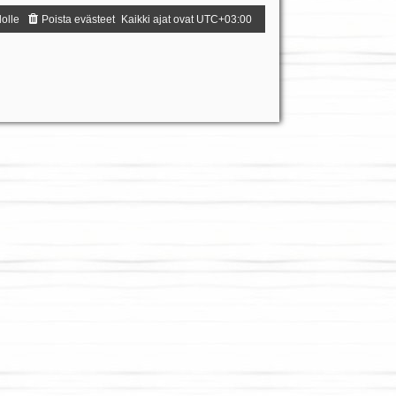
dolle
Poista evästeet
Kaikki ajat ovat
UTC+03:00