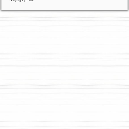
Yksityisyys
|
Ehdot