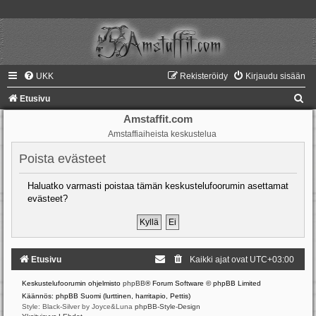
UKK
Rekisteröidy
Kirjaudu sisään
E
Etusivu
t
Amstaffit.com
Amstaffiaiheista keskustelua
s
i
Poista evästeet
Haluatko varmasti poistaa tämän keskustelufoorumin asettamat
evästeet?
Etusivu
Kaikki ajat ovat
UTC+03:00
Keskustelufoorumin ohjelmisto
phpBB
® Forum Software © phpBB Limited
Käännös: phpBB Suomi (lurttinen, harritapio, Pettis)
Style: Black-Silver by Joyce&Luna
phpBB-Style-Design