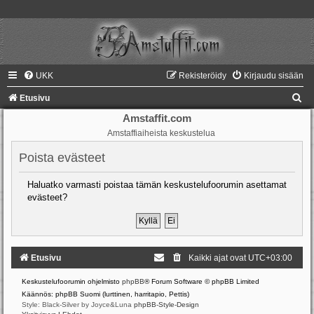
UKK
Rekisteröidy
Kirjaudu sisään
E
Etusivu
t
Amstaffit.com
Amstaffiaiheista keskustelua
s
i
Poista evästeet
Haluatko varmasti poistaa tämän keskustelufoorumin asettamat
evästeet?
Etusivu
Kaikki ajat ovat
UTC+03:00
Keskustelufoorumin ohjelmisto
phpBB
® Forum Software © phpBB Limited
Käännös: phpBB Suomi (lurttinen, harritapio, Pettis)
Style: Black-Silver by Joyce&Luna
phpBB-Style-Design