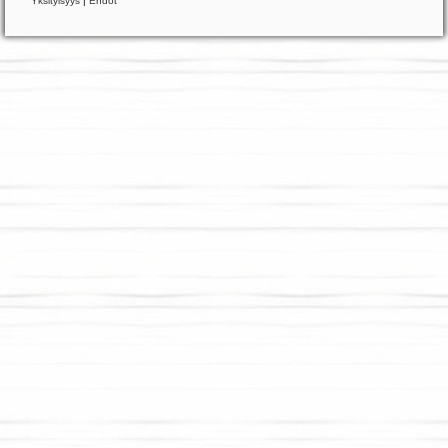
Yksityisyys
|
Ehdot