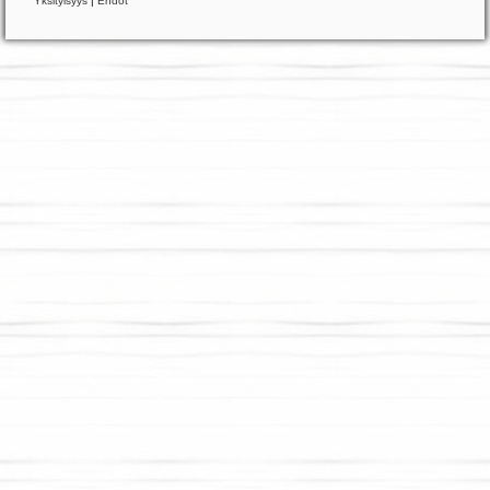
Yksityisyys
|
Ehdot