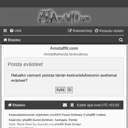
UKK
Rekisteröidy
Kirjaudu sisään
E
Etusivu
t
Amstaffit.com
Amstaffiaiheista keskustelua
s
i
Poista evästeet
Haluatko varmasti poistaa tämän keskustelufoorumin asettamat
evästeet?
Etusivu
Kaikki ajat ovat
UTC+03:00
Keskustelufoorumin ohjelmisto
phpBB
® Forum Software © phpBB Limited
Käännös: phpBB Suomi (lurttinen, harritapio, Pettis)
Style: Black-Silver by Joyce&Luna
phpBB-Style-Design