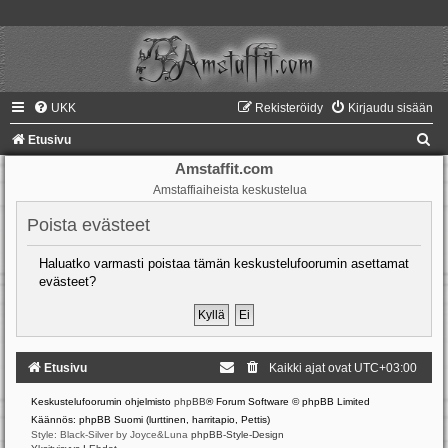
UKK
Rekisteröidy
Kirjaudu sisään
E
Etusivu
t
Amstaffit.com
Amstaffiaiheista keskustelua
s
i
Poista evästeet
Haluatko varmasti poistaa tämän keskustelufoorumin asettamat
evästeet?
Etusivu
Kaikki ajat ovat
UTC+03:00
Keskustelufoorumin ohjelmisto
phpBB
® Forum Software © phpBB Limited
Käännös: phpBB Suomi (lurttinen, harritapio, Pettis)
Style: Black-Silver by Joyce&Luna
phpBB-Style-Design