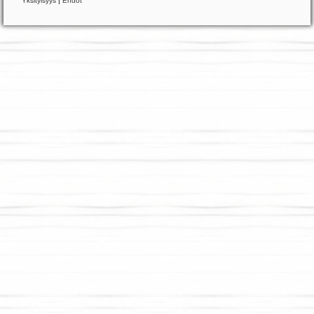
Yksityisyys
|
Ehdot