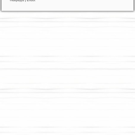
Yksityisyys
|
Ehdot