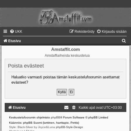
UKK
Rekisteröidy
Kirjaudu sisään
E
Etusivu
t
Amstaffit.com
Amstaffiaiheista keskustelua
s
i
Poista evästeet
Haluatko varmasti poistaa tämän keskustelufoorumin asettamat
evästeet?
Etusivu
Kaikki ajat ovat
UTC+03:00
Keskustelufoorumin ohjelmisto
phpBB
® Forum Software © phpBB Limited
Käännös: phpBB Suomi (lurttinen, harritapio, Pettis)
Style: Black-Silver by Joyce&Luna
phpBB-Style-Design