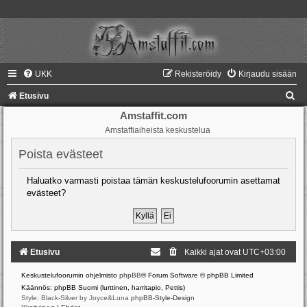
UKK
Rekisteröidy
Kirjaudu sisään
E
Etusivu
t
Amstaffit.com
Amstaffiaiheista keskustelua
s
i
Poista evästeet
Haluatko varmasti poistaa tämän keskustelufoorumin asettamat
evästeet?
Etusivu
Kaikki ajat ovat
UTC+03:00
Keskustelufoorumin ohjelmisto
phpBB
® Forum Software © phpBB Limited
Käännös: phpBB Suomi (lurttinen, harritapio, Pettis)
Style: Black-Silver by Joyce&Luna
phpBB-Style-Design