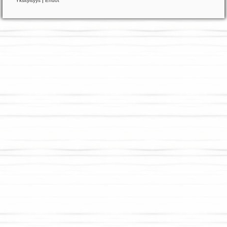
Yksityisyys
|
Ehdot