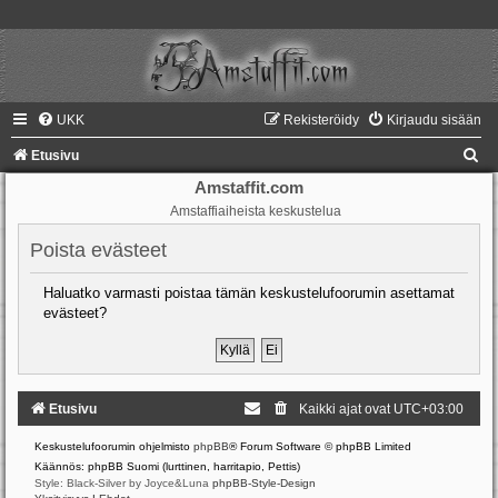
UKK
Rekisteröidy
Kirjaudu sisään
E
Etusivu
t
Amstaffit.com
Amstaffiaiheista keskustelua
s
i
Poista evästeet
Haluatko varmasti poistaa tämän keskustelufoorumin asettamat
evästeet?
Etusivu
Kaikki ajat ovat
UTC+03:00
Keskustelufoorumin ohjelmisto
phpBB
® Forum Software © phpBB Limited
Käännös: phpBB Suomi (lurttinen, harritapio, Pettis)
Style: Black-Silver by Joyce&Luna
phpBB-Style-Design