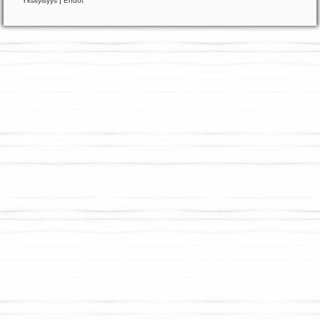
Yksityisyys
|
Ehdot