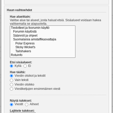
Haun vaihtoehdot
Hae alueittain:
Valitse alue tai alueet, josta haluat etsiä. Sisäalueet voidaan hakea
valitsemalla se alapuolelta.
Etsi sisäalueet:
Kyllä
Ei
Hae täältä:
Viestin otsikot ja tekstit
Vain teksti
Viestin otsikko
Viestiketjujen ensimmäinen viesti
Näytä tulokset:
Viestit
Aiheet
Lajittele tulokset: