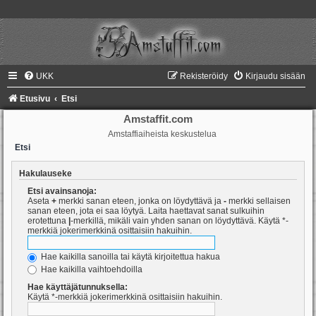
UKK
Rekisteröidy
Kirjaudu sisään
Etusivu
Etsi
Amstaffit.com
Amstaffiaiheista keskustelua
Etsi
Hakulauseke
Etsi avainsanoja:
Aseta
+
merkki sanan eteen, jonka on löydyttävä ja
-
merkki sellaisen
sanan eteen, jota ei saa löytyä. Laita haettavat sanat sulkuihin
erotettuna
|
-merkillä, mikäli vain yhden sanan on löydyttävä. Käytä *-
merkkiä jokerimerkkinä osittaisiin hakuihin.
Hae kaikilla sanoilla tai käytä kirjoitettua hakua
Hae kaikilla vaihtoehdoilla
Hae käyttäjätunnuksella:
Käytä *-merkkiä jokerimerkkinä osittaisiin hakuihin.