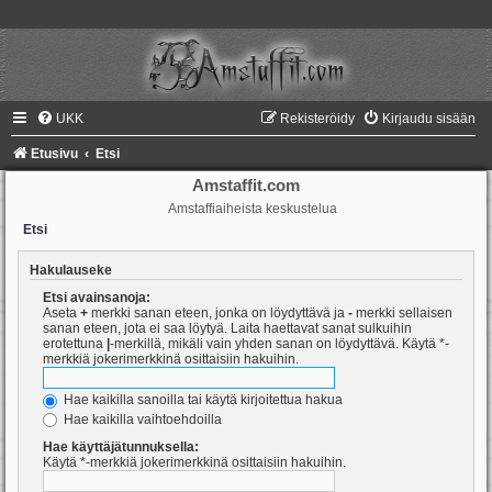
UKK
Rekisteröidy
Kirjaudu sisään
Etusivu
Etsi
Amstaffit.com
Amstaffiaiheista keskustelua
Etsi
Hakulauseke
Etsi avainsanoja:
Aseta
+
merkki sanan eteen, jonka on löydyttävä ja
-
merkki sellaisen
sanan eteen, jota ei saa löytyä. Laita haettavat sanat sulkuihin
erotettuna
|
-merkillä, mikäli vain yhden sanan on löydyttävä. Käytä *-
merkkiä jokerimerkkinä osittaisiin hakuihin.
Hae kaikilla sanoilla tai käytä kirjoitettua hakua
Hae kaikilla vaihtoehdoilla
Hae käyttäjätunnuksella:
Käytä *-merkkiä jokerimerkkinä osittaisiin hakuihin.