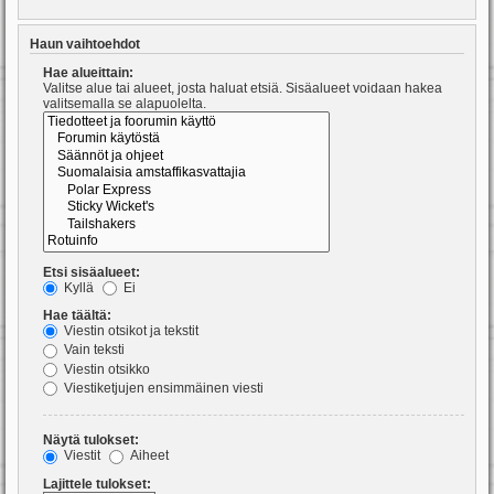
Haun vaihtoehdot
Hae alueittain:
Valitse alue tai alueet, josta haluat etsiä. Sisäalueet voidaan hakea
valitsemalla se alapuolelta.
Etsi sisäalueet:
Kyllä
Ei
Hae täältä:
Viestin otsikot ja tekstit
Vain teksti
Viestin otsikko
Viestiketjujen ensimmäinen viesti
Näytä tulokset:
Viestit
Aiheet
Lajittele tulokset: