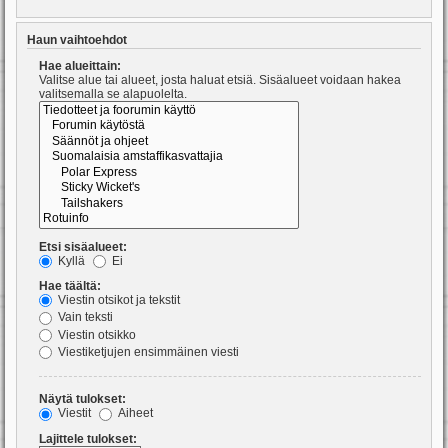
Haun vaihtoehdot
Hae alueittain:
Valitse alue tai alueet, josta haluat etsiä. Sisäalueet voidaan hakea
valitsemalla se alapuolelta.
Etsi sisäalueet:
Kyllä
Ei
Hae täältä:
Viestin otsikot ja tekstit
Vain teksti
Viestin otsikko
Viestiketjujen ensimmäinen viesti
Näytä tulokset:
Viestit
Aiheet
Lajittele tulokset: