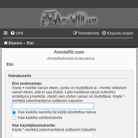
UKK
Rekisteröidy
Kirjaudu sisään
Etusivu
Etsi
Amstaffit.com
Amstaffiaiheista keskustelua
Etsi
Hakulauseke
Etsi avainsanoja:
Aseta
+
merkki sanan eteen, jonka on löydyttävä ja
-
merkki sellaisen
sanan eteen, jota ei saa löytyä. Laita haettavat sanat sulkuihin
erotettuna
|
-merkillä, mikäli vain yhden sanan on löydyttävä. Käytä *-
merkkiä jokerimerkkinä osittaisiin hakuihin.
Hae kaikilla sanoilla tai käytä kirjoitettua hakua
Hae kaikilla vaihtoehdoilla
Hae käyttäjätunnuksella:
Käytä *-merkkiä jokerimerkkinä osittaisiin hakuihin.