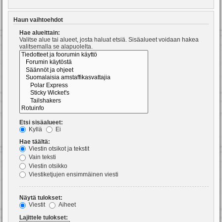
Haun vaihtoehdot
Hae alueittain:
Valitse alue tai alueet, josta haluat etsiä. Sisäalueet voidaan hakea
valitsemalla se alapuolelta.
Etsi sisäalueet:
Kyllä
Ei
Hae täältä:
Viestin otsikot ja tekstit
Vain teksti
Viestin otsikko
Viestiketjujen ensimmäinen viesti
Näytä tulokset:
Viestit
Aiheet
Lajittele tulokset: