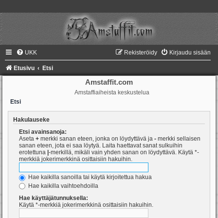
UKK
Rekisteröidy
Kirjaudu sisään
Etusivu
Etsi
Amstaffit.com
Amstaffiaiheista keskustelua
Etsi
Hakulauseke
Etsi avainsanoja:
Aseta
+
merkki sanan eteen, jonka on löydyttävä ja
-
merkki sellaisen
sanan eteen, jota ei saa löytyä. Laita haettavat sanat sulkuihin
erotettuna
|
-merkillä, mikäli vain yhden sanan on löydyttävä. Käytä *-
merkkiä jokerimerkkinä osittaisiin hakuihin.
Hae kaikilla sanoilla tai käytä kirjoitettua hakua
Hae kaikilla vaihtoehdoilla
Hae käyttäjätunnuksella:
Käytä *-merkkiä jokerimerkkinä osittaisiin hakuihin.