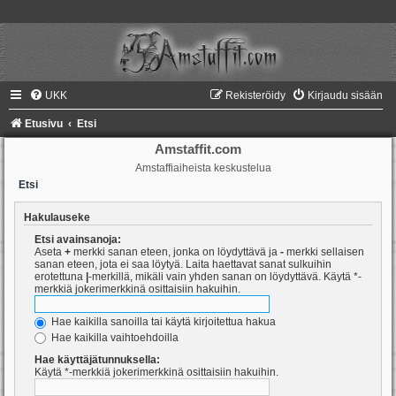
UKK
Rekisteröidy
Kirjaudu sisään
Etusivu
Etsi
Amstaffit.com
Amstaffiaiheista keskustelua
Etsi
Hakulauseke
Etsi avainsanoja:
Aseta
+
merkki sanan eteen, jonka on löydyttävä ja
-
merkki sellaisen
sanan eteen, jota ei saa löytyä. Laita haettavat sanat sulkuihin
erotettuna
|
-merkillä, mikäli vain yhden sanan on löydyttävä. Käytä *-
merkkiä jokerimerkkinä osittaisiin hakuihin.
Hae kaikilla sanoilla tai käytä kirjoitettua hakua
Hae kaikilla vaihtoehdoilla
Hae käyttäjätunnuksella:
Käytä *-merkkiä jokerimerkkinä osittaisiin hakuihin.