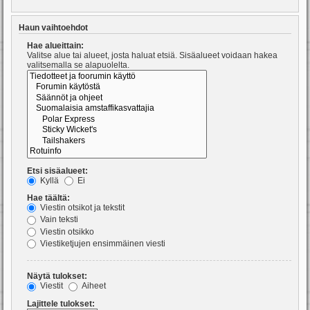
Haun vaihtoehdot
Hae alueittain:
Valitse alue tai alueet, josta haluat etsiä. Sisäalueet voidaan hakea
valitsemalla se alapuolelta.
Etsi sisäalueet:
Kyllä
Ei
Hae täältä:
Viestin otsikot ja tekstit
Vain teksti
Viestin otsikko
Viestiketjujen ensimmäinen viesti
Näytä tulokset:
Viestit
Aiheet
Lajittele tulokset: