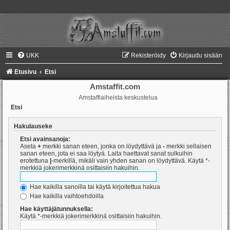
UKK
Rekisteröidy
Kirjaudu sisään
Etusivu
Etsi
Amstaffit.com
Amstaffiaiheista keskustelua
Etsi
Hakulauseke
Etsi avainsanoja:
Aseta
+
merkki sanan eteen, jonka on löydyttävä ja
-
merkki sellaisen
sanan eteen, jota ei saa löytyä. Laita haettavat sanat sulkuihin
erotettuna
|
-merkillä, mikäli vain yhden sanan on löydyttävä. Käytä *-
merkkiä jokerimerkkinä osittaisiin hakuihin.
Hae kaikilla sanoilla tai käytä kirjoitettua hakua
Hae kaikilla vaihtoehdoilla
Hae käyttäjätunnuksella:
Käytä *-merkkiä jokerimerkkinä osittaisiin hakuihin.