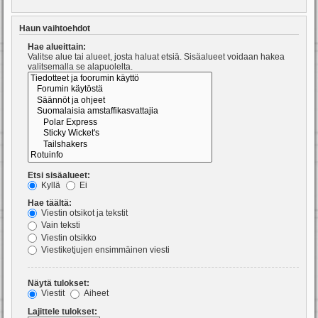
Haun vaihtoehdot
Hae alueittain:
Valitse alue tai alueet, josta haluat etsiä. Sisäalueet voidaan hakea
valitsemalla se alapuolelta.
Etsi sisäalueet:
Kyllä
Ei
Hae täältä:
Viestin otsikot ja tekstit
Vain teksti
Viestin otsikko
Viestiketjujen ensimmäinen viesti
Näytä tulokset:
Viestit
Aiheet
Lajittele tulokset: