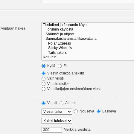
eet voidaan hakea
Kyllä
Ei
Viestin otsikot ja tekstit
Vain teksti
Viestin otsikko
Viestiketjujen ensimmäinen viesti
Viestit
Aiheet
Nouseva
Laskeva
Merkkiä viestistä.