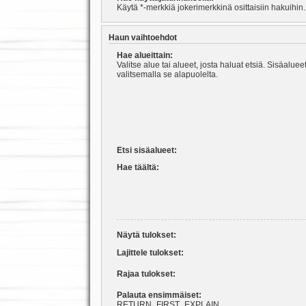
Käytä *-merkkiä jokerimerkkinä osittaisiin hakuihin.
Haun vaihtoehdot
Hae alueittain:
Valitse alue tai alueet, josta haluat etsiä. Sisäalu
valitsemalla se alapuolelta.
Etsi sisäalueet:
Hae täältä:
Näytä tulokset:
Lajittele tulokset:
Rajaa tulokset:
Palauta ensimmäiset:
RETURN_FIRST_EXPLAIN