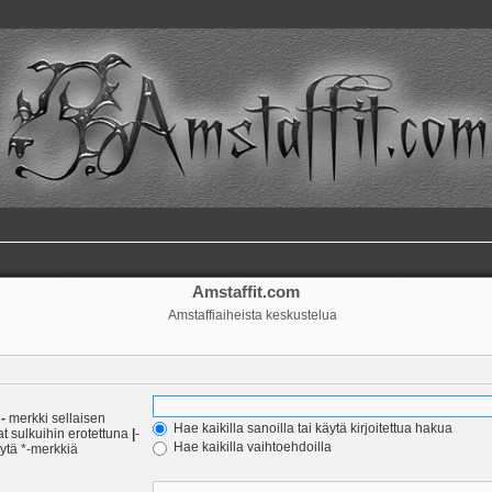
Amstaffit.com
Amstaffiaiheista keskustelua
a
-
merkki sellaisen
Hae kaikilla sanoilla tai käytä kirjoitettua hakua
at sulkuihin erotettuna
|
-
Hae kaikilla vaihtoehdoilla
äytä *-merkkiä