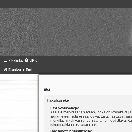
Pikalinkit
UKK
Etusivu
Etsi
Etsi
Hakulauseke
Etsi avainsanoja:
Aseta
+
merkki sanan eteen, jonka on löydyttävä j
sanan eteen, jota ei saa löytyä. Laita haettavat san
merkillä, mikäli vain yhden sanan on löydyttävä. K
jokerimerkkinä osittaisiin hakuihin.
Hae käyttäjätunnuksella: