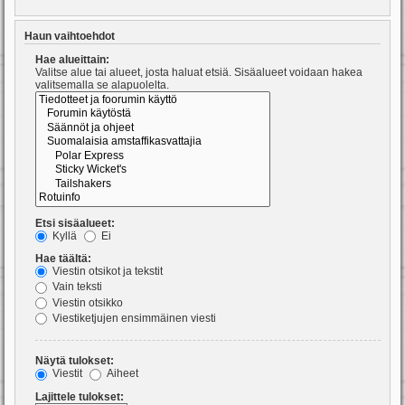
Haun vaihtoehdot
Hae alueittain:
Valitse alue tai alueet, josta haluat etsiä. Sisäalueet voidaan hakea
valitsemalla se alapuolelta.
Etsi sisäalueet:
Kyllä
Ei
Hae täältä:
Viestin otsikot ja tekstit
Vain teksti
Viestin otsikko
Viestiketjujen ensimmäinen viesti
Näytä tulokset:
Viestit
Aiheet
Lajittele tulokset: