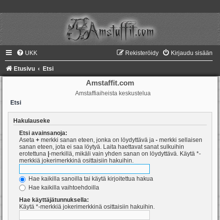
UKK
Rekisteröidy
Kirjaudu sisään
Etusivu
Etsi
Amstaffit.com
Amstaffiaiheista keskustelua
Etsi
Hakulauseke
Etsi avainsanoja:
Aseta
+
merkki sanan eteen, jonka on löydyttävä ja
-
merkki sellaisen
sanan eteen, jota ei saa löytyä. Laita haettavat sanat sulkuihin
erotettuna
|
-merkillä, mikäli vain yhden sanan on löydyttävä. Käytä *-
merkkiä jokerimerkkinä osittaisiin hakuihin.
Hae kaikilla sanoilla tai käytä kirjoitettua hakua
Hae kaikilla vaihtoehdoilla
Hae käyttäjätunnuksella:
Käytä *-merkkiä jokerimerkkinä osittaisiin hakuihin.