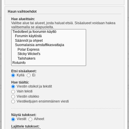
Haun vaihtoehdot
Hae alueittain:
Valitse alue tai alueet, josta haluat etsiä. Sisäalueet voidaan hakea
valitsemalla se alapuolelta.
Etsi sisäalueet:
Kyllä
Ei
Hae täältä:
Viestin otsikot ja tekstit
Vain teksti
Viestin otsikko
Viestiketjujen ensimmäinen viesti
Näytä tulokset:
Viestit
Aiheet
Lajittele tulokset: