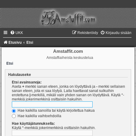
UKK
Rekisteröidy
Kirjaudu sisään
Etusivu
Etsi
Amstaffit.com
Amstaffiaiheista keskustelua
Etsi
Hakulauseke
Etsi avainsanoja:
Aseta
+
merkki sanan eteen, jonka on löydyttävä ja
-
merkki sellaisen
sanan eteen, jota ei saa löytyä. Laita haettavat sanat sulkuihin
erotettuna
|
-merkillä, mikäli vain yhden sanan on löydyttävä. Käytä *-
merkkiä jokerimerkkinä osittaisiin hakuihin.
Hae kaikilla sanoilla tai käytä kirjoitettua hakua
Hae kaikilla vaihtoehdoilla
Hae käyttäjätunnuksella:
Käytä *-merkkiä jokerimerkkinä osittaisiin hakuihin.