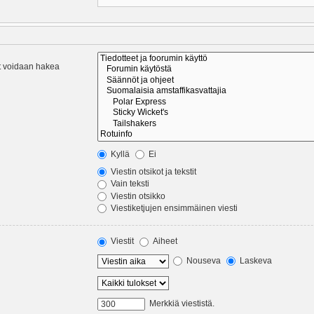
eet voidaan hakea
Kyllä
Ei
Viestin otsikot ja tekstit
Vain teksti
Viestin otsikko
Viestiketjujen ensimmäinen viesti
Viestit
Aiheet
Nouseva
Laskeva
Merkkiä viestistä.