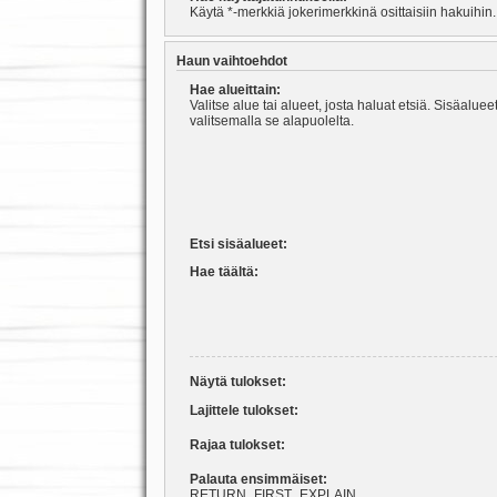
Käytä *-merkkiä jokerimerkkinä osittaisiin hakuihin.
Haun vaihtoehdot
Hae alueittain:
Valitse alue tai alueet, josta haluat etsiä. Sisäalu
valitsemalla se alapuolelta.
Etsi sisäalueet:
Hae täältä:
Näytä tulokset:
Lajittele tulokset:
Rajaa tulokset:
Palauta ensimmäiset:
RETURN_FIRST_EXPLAIN