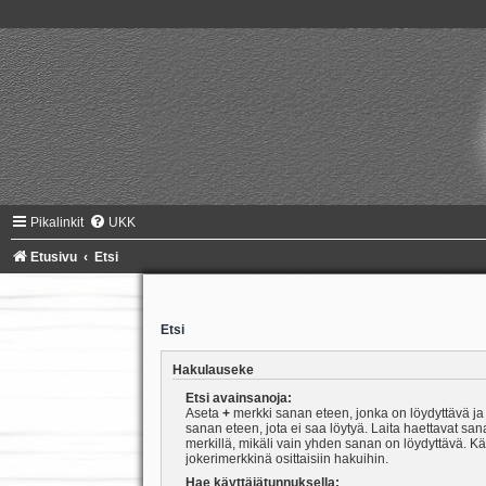
Pikalinkit
UKK
Etusivu
Etsi
Etsi
Hakulauseke
Etsi avainsanoja:
Aseta
+
merkki sanan eteen, jonka on löydyttävä j
sanan eteen, jota ei saa löytyä. Laita haettavat san
merkillä, mikäli vain yhden sanan on löydyttävä. K
jokerimerkkinä osittaisiin hakuihin.
Hae käyttäjätunnuksella: