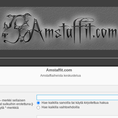
Amstaffit.com
Amstaffiaiheista keskustelua
a
-
merkki sellaisen
Hae kaikilla sanoilla tai käytä kirjoitettua hakua
at sulkuihin erotettuna
|
-
Hae kaikilla vaihtoehdoilla
äytä *-merkkiä