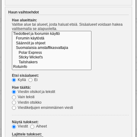
Haun vaihtoehdot
Hae alueittain:
Valitse alue tai alueet, josta haluat etsiä. Sisäalueet voidaan hakea
valitsemalla se alapuolelta.
Etsi sisäalueet:
Kyllä
Ei
Hae täältä:
Viestin otsikot ja tekstit
Vain teksti
Viestin otsikko
Viestiketjujen ensimmäinen viesti
Näytä tulokset:
Viestit
Aiheet
Lajittele tulokset: