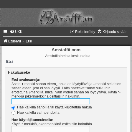
UKK
Rekisteröidy
Kirjaudu sisään
Etusivu
Etsi
Amstaffit.com
Amstaffiaiheista keskustelua
Etsi
Hakulauseke
Etsi avainsanoja:
Aseta
+
merkki sanan eteen, jonka on löydyttävä ja
-
merkki sellaisen
sanan eteen, jota ei saa löytyä. Laita haettavat sanat sulkuihin
erotettuna
|
-merkillä, mikäli vain yhden sanan on löydyttävä. Käytä *-
merkkiä jokerimerkkinä osittaisiin hakuihin.
Hae kaikilla sanoilla tai käytä kirjoitettua hakua
Hae kaikilla vaihtoehdoilla
Hae käyttäjätunnuksella:
Käytä *-merkkiä jokerimerkkinä osittaisiin hakuihin.