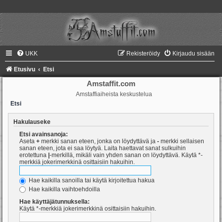
UKK
Rekisteröidy
Kirjaudu sisään
Etusivu
Etsi
Amstaffit.com
Amstaffiaiheista keskustelua
Etsi
Hakulauseke
Etsi avainsanoja:
Aseta
+
merkki sanan eteen, jonka on löydyttävä ja
-
merkki sellaisen
sanan eteen, jota ei saa löytyä. Laita haettavat sanat sulkuihin
erotettuna
|
-merkillä, mikäli vain yhden sanan on löydyttävä. Käytä *-
merkkiä jokerimerkkinä osittaisiin hakuihin.
Hae kaikilla sanoilla tai käytä kirjoitettua hakua
Hae kaikilla vaihtoehdoilla
Hae käyttäjätunnuksella:
Käytä *-merkkiä jokerimerkkinä osittaisiin hakuihin.