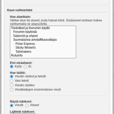
Haun vaihtoehdot
Hae alueittain:
Valitse alue tai alueet, josta haluat etsiä. Sisäalueet voidaan hakea
valitsemalla se alapuolelta.
Etsi sisäalueet:
Kyllä
Ei
Hae täältä:
Viestin otsikot ja tekstit
Vain teksti
Viestin otsikko
Viestiketjujen ensimmäinen viesti
Näytä tulokset:
Viestit
Aiheet
Lajittele tulokset: