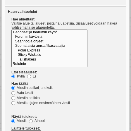
Haun vaihtoehdot
Hae alueittain:
Valitse alue tai alueet, josta haluat etsiä. Sisäalueet voidaan hakea
valitsemalla se alapuolelta.
Etsi sisäalueet:
Kyllä
Ei
Hae täältä:
Viestin otsikot ja tekstit
Vain teksti
Viestin otsikko
Viestiketjujen ensimmäinen viesti
Näytä tulokset:
Viestit
Aiheet
Lajittele tulokset: