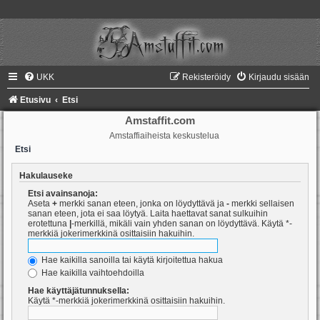
UKK
Rekisteröidy
Kirjaudu sisään
Etusivu
Etsi
Amstaffit.com
Amstaffiaiheista keskustelua
Etsi
Hakulauseke
Etsi avainsanoja:
Aseta
+
merkki sanan eteen, jonka on löydyttävä ja
-
merkki sellaisen
sanan eteen, jota ei saa löytyä. Laita haettavat sanat sulkuihin
erotettuna
|
-merkillä, mikäli vain yhden sanan on löydyttävä. Käytä *-
merkkiä jokerimerkkinä osittaisiin hakuihin.
Hae kaikilla sanoilla tai käytä kirjoitettua hakua
Hae kaikilla vaihtoehdoilla
Hae käyttäjätunnuksella:
Käytä *-merkkiä jokerimerkkinä osittaisiin hakuihin.