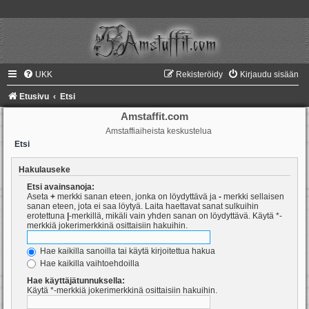
UKK
Rekisteröidy
Kirjaudu sisään
Etusivu
Etsi
Amstaffit.com
Amstaffiaiheista keskustelua
Etsi
Hakulauseke
Etsi avainsanoja:
Aseta
+
merkki sanan eteen, jonka on löydyttävä ja
-
merkki sellaisen
sanan eteen, jota ei saa löytyä. Laita haettavat sanat sulkuihin
erotettuna
|
-merkillä, mikäli vain yhden sanan on löydyttävä. Käytä *-
merkkiä jokerimerkkinä osittaisiin hakuihin.
Hae kaikilla sanoilla tai käytä kirjoitettua hakua
Hae kaikilla vaihtoehdoilla
Hae käyttäjätunnuksella:
Käytä *-merkkiä jokerimerkkinä osittaisiin hakuihin.