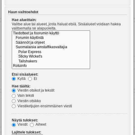
Haun vaihtoehdot
Hae alueittain:
Valitse alue tai alueet, josta haluat etsiä. Sisäalueet voidaan hakea
valitsemalla se alapuolelta.
Etsi sisäalueet:
Kyllä
Ei
Hae täältä:
Viestin otsikot ja tekstit
Vain teksti
Viestin otsikko
Viestiketjujen ensimmäinen viesti
Näytä tulokset:
Viestit
Aiheet
Lajittele tulokset: