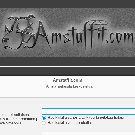
Amstaffit.com
Amstaffiaiheista keskustelua
a
-
merkki sellaisen
Hae kaikilla sanoilla tai käytä kirjoitettua hakua
at sulkuihin erotettuna
|
-
Hae kaikilla vaihtoehdoilla
äytä *-merkkiä