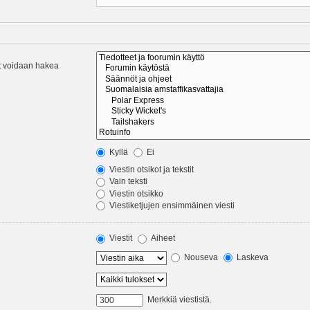
eet voidaan hakea
Kyllä
Ei
Viestin otsikot ja tekstit
Vain teksti
Viestin otsikko
Viestiketjujen ensimmäinen viesti
Viestit
Aiheet
Nouseva
Laskeva
Merkkiä viestistä.