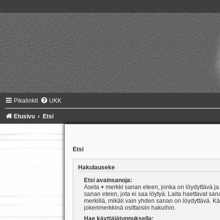
Pikalinkit
UKK
Etusivu
Etsi
Etsi
Hakulauseke
Etsi avainsanoja:
Aseta
+
merkki sanan eteen, jonka on löydyttävä j
sanan eteen, jota ei saa löytyä. Laita haettavat san
merkillä, mikäli vain yhden sanan on löydyttävä. K
jokerimerkkinä osittaisiin hakuihin.
Hae käyttäjätunnuksella: