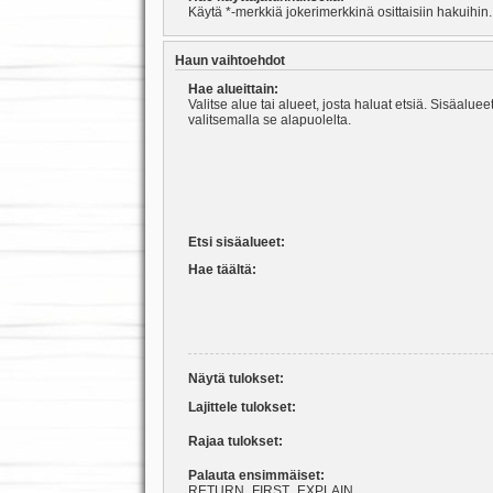
Käytä *-merkkiä jokerimerkkinä osittaisiin hakuihin.
Haun vaihtoehdot
Hae alueittain:
Valitse alue tai alueet, josta haluat etsiä. Sisäalu
valitsemalla se alapuolelta.
Etsi sisäalueet:
Hae täältä:
Näytä tulokset:
Lajittele tulokset:
Rajaa tulokset:
Palauta ensimmäiset:
RETURN_FIRST_EXPLAIN