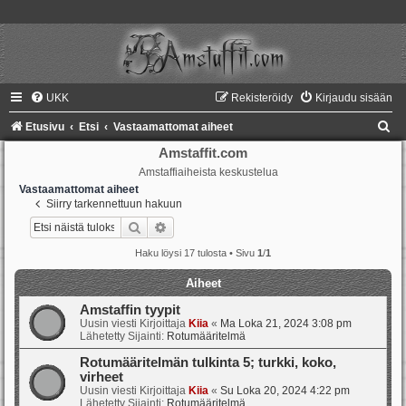
UKK
Rekisteröidy
Kirjaudu sisään
E
Etusivu
Etsi
Vastaamattomat aiheet
t
Amstaffit.com
Amstaffiaiheista keskustelua
s
Vastaamattomat aiheet
i
Siirry tarkennettuun hakuun
Etsi
Tarkennettu haku
Haku löysi 17 tulosta • Sivu
1
/
1
Aiheet
Amstaffin tyypit
Uusin viesti Kirjoittaja
Kiia
«
Ma Loka 21, 2024 3:08 pm
Lähetetty Sijainti:
Rotumääritelmä
Rotumääritelmän tulkinta 5; turkki, koko,
virheet
Uusin viesti Kirjoittaja
Kiia
«
Su Loka 20, 2024 4:22 pm
Lähetetty Sijainti:
Rotumääritelmä