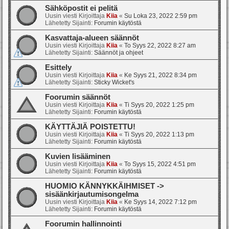
Sähköpostit ei pelitä
Uusin viesti Kirjoittaja
Kiia
«
Su Loka 23, 2022 2:59 pm
Lähetetty Sijainti:
Forumin käytöstä
Kasvattaja-alueen säännöt
Uusin viesti Kirjoittaja
Kiia
«
To Syys 22, 2022 8:27 am
Lähetetty Sijainti:
Säännöt ja ohjeet
Esittely
Uusin viesti Kirjoittaja
Kiia
«
Ke Syys 21, 2022 8:34 pm
Lähetetty Sijainti:
Sticky Wicket's
Foorumin säännöt
Uusin viesti Kirjoittaja
Kiia
«
Ti Syys 20, 2022 1:25 pm
Lähetetty Sijainti:
Forumin käytöstä
KÄYTTÄJIÄ POISTETTU!
Uusin viesti Kirjoittaja
Kiia
«
Ti Syys 20, 2022 1:13 pm
Lähetetty Sijainti:
Forumin käytöstä
Kuvien lisääminen
Uusin viesti Kirjoittaja
Kiia
«
To Syys 15, 2022 4:51 pm
Lähetetty Sijainti:
Forumin käytöstä
HUOMIO KÄNNYKKÄIHMISET ->
sisäänkirjautumisongelma
Uusin viesti Kirjoittaja
Kiia
«
Ke Syys 14, 2022 7:12 pm
Lähetetty Sijainti:
Forumin käytöstä
Foorumin hallinnointi