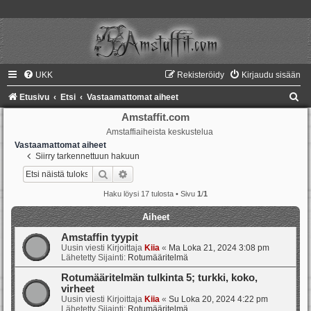
UKK
Rekisteröidy
Kirjaudu sisään
E
Etusivu
Etsi
Vastaamattomat aiheet
t
Amstaffit.com
Amstaffiaiheista keskustelua
s
Vastaamattomat aiheet
i
Siirry tarkennettuun hakuun
Etsi
Tarkennettu haku
Haku löysi 17 tulosta • Sivu
1
/
1
Aiheet
Amstaffin tyypit
Uusin viesti Kirjoittaja
Kiia
«
Ma Loka 21, 2024 3:08 pm
Lähetetty Sijainti:
Rotumääritelmä
Rotumääritelmän tulkinta 5; turkki, koko,
virheet
Uusin viesti Kirjoittaja
Kiia
«
Su Loka 20, 2024 4:22 pm
Lähetetty Sijainti:
Rotumääritelmä