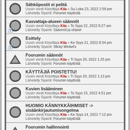
Sähköpostit ei pelitä
Uusin viesti Kirjoittaja
Kiia
«
Su Loka 23, 2022 2:59 pm
Lähetetty Sijainti:
Forumin käytöstä
Kasvattaja-alueen säännöt
Uusin viesti Kirjoittaja
Kiia
«
To Syys 22, 2022 8:27 am
Lähetetty Sijainti:
Säännöt ja ohjeet
Esittely
Uusin viesti Kirjoittaja
Kiia
«
Ke Syys 21, 2022 8:34 pm
Lähetetty Sijainti:
Sticky Wicket's
Foorumin säännöt
Uusin viesti Kirjoittaja
Kiia
«
Ti Syys 20, 2022 1:25 pm
Lähetetty Sijainti:
Forumin käytöstä
KÄYTTÄJIÄ POISTETTU!
Uusin viesti Kirjoittaja
Kiia
«
Ti Syys 20, 2022 1:13 pm
Lähetetty Sijainti:
Forumin käytöstä
Kuvien lisääminen
Uusin viesti Kirjoittaja
Kiia
«
To Syys 15, 2022 4:51 pm
Lähetetty Sijainti:
Forumin käytöstä
HUOMIO KÄNNYKKÄIHMISET ->
sisäänkirjautumisongelma
Uusin viesti Kirjoittaja
Kiia
«
Ke Syys 14, 2022 7:12 pm
Lähetetty Sijainti:
Forumin käytöstä
Foorumin hallinnointi