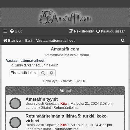
UKK
Rekisteröidy
Kirjaudu sisään
E
Etusivu
Etsi
Vastaamattomat aiheet
t
Amstaffit.com
Amstaffiaiheista keskustelua
s
Vastaamattomat aiheet
i
Siirry tarkennettuun hakuun
Etsi
Tarkennettu haku
Haku löysi 17 tulosta • Sivu
1
/
1
Aiheet
Amstaffin tyypit
Uusin viesti Kirjoittaja
Kiia
«
Ma Loka 21, 2024 3:08 pm
Lähetetty Sijainti:
Rotumääritelmä
Rotumääritelmän tulkinta 5; turkki, koko,
virheet
Uusin viesti Kirjoittaja
Kiia
«
Su Loka 20, 2024 4:22 pm
Lähetetty Sijainti:
Rotumääritelmä