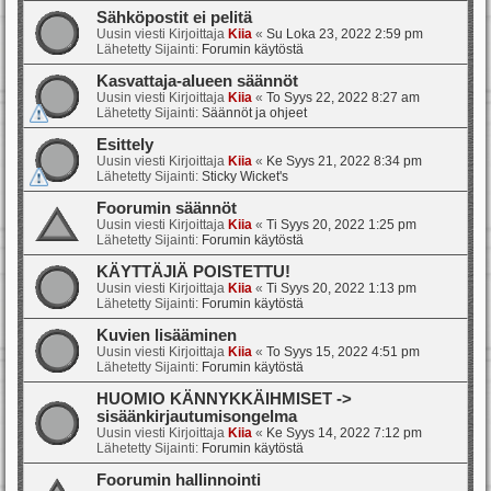
Sähköpostit ei pelitä
Uusin viesti Kirjoittaja
Kiia
«
Su Loka 23, 2022 2:59 pm
Lähetetty Sijainti:
Forumin käytöstä
Kasvattaja-alueen säännöt
Uusin viesti Kirjoittaja
Kiia
«
To Syys 22, 2022 8:27 am
Lähetetty Sijainti:
Säännöt ja ohjeet
Esittely
Uusin viesti Kirjoittaja
Kiia
«
Ke Syys 21, 2022 8:34 pm
Lähetetty Sijainti:
Sticky Wicket's
Foorumin säännöt
Uusin viesti Kirjoittaja
Kiia
«
Ti Syys 20, 2022 1:25 pm
Lähetetty Sijainti:
Forumin käytöstä
KÄYTTÄJIÄ POISTETTU!
Uusin viesti Kirjoittaja
Kiia
«
Ti Syys 20, 2022 1:13 pm
Lähetetty Sijainti:
Forumin käytöstä
Kuvien lisääminen
Uusin viesti Kirjoittaja
Kiia
«
To Syys 15, 2022 4:51 pm
Lähetetty Sijainti:
Forumin käytöstä
HUOMIO KÄNNYKKÄIHMISET ->
sisäänkirjautumisongelma
Uusin viesti Kirjoittaja
Kiia
«
Ke Syys 14, 2022 7:12 pm
Lähetetty Sijainti:
Forumin käytöstä
Foorumin hallinnointi