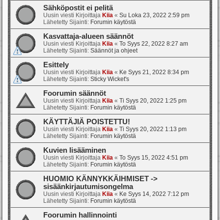
Sähköpostit ei pelitä
Uusin viesti Kirjoittaja
Kiia
«
Su Loka 23, 2022 2:59 pm
Lähetetty Sijainti:
Forumin käytöstä
Kasvattaja-alueen säännöt
Uusin viesti Kirjoittaja
Kiia
«
To Syys 22, 2022 8:27 am
Lähetetty Sijainti:
Säännöt ja ohjeet
Esittely
Uusin viesti Kirjoittaja
Kiia
«
Ke Syys 21, 2022 8:34 pm
Lähetetty Sijainti:
Sticky Wicket's
Foorumin säännöt
Uusin viesti Kirjoittaja
Kiia
«
Ti Syys 20, 2022 1:25 pm
Lähetetty Sijainti:
Forumin käytöstä
KÄYTTÄJIÄ POISTETTU!
Uusin viesti Kirjoittaja
Kiia
«
Ti Syys 20, 2022 1:13 pm
Lähetetty Sijainti:
Forumin käytöstä
Kuvien lisääminen
Uusin viesti Kirjoittaja
Kiia
«
To Syys 15, 2022 4:51 pm
Lähetetty Sijainti:
Forumin käytöstä
HUOMIO KÄNNYKKÄIHMISET ->
sisäänkirjautumisongelma
Uusin viesti Kirjoittaja
Kiia
«
Ke Syys 14, 2022 7:12 pm
Lähetetty Sijainti:
Forumin käytöstä
Foorumin hallinnointi