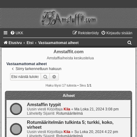
UKK
Rekisteröidy
Kirjaudu sisään
E
Etusivu
Etsi
Vastaamattomat aiheet
t
Amstaffit.com
Amstaffiaiheista keskustelua
s
Vastaamattomat aiheet
i
Siirry tarkennettuun hakuun
Etsi
Tarkennettu haku
Haku löysi 17 tulosta • Sivu
1
/
1
Aiheet
Amstaffin tyypit
Uusin viesti Kirjoittaja
Kiia
«
Ma Loka 21, 2024 3:08 pm
Lähetetty Sijainti:
Rotumääritelmä
Rotumääritelmän tulkinta 5; turkki, koko,
virheet
Uusin viesti Kirjoittaja
Kiia
«
Su Loka 20, 2024 4:22 pm
Lähetetty Sijainti:
Rotumääritelmä