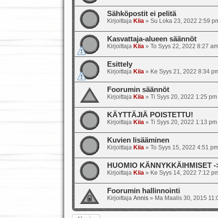
Sähköpostit ei pelitä
Kirjoittaja
Kiia
»
Su Loka 23, 2022 2:59 p
Kasvattaja-alueen säännöt
Kirjoittaja
Kiia
»
To Syys 22, 2022 8:27 a
Esittely
Kirjoittaja
Kiia
»
Ke Syys 21, 2022 8:34 p
Foorumin säännöt
Kirjoittaja
Kiia
»
Ti Syys 20, 2022 1:25 pm
KÄYTTÄJIÄ POISTETTU!
Kirjoittaja
Kiia
»
Ti Syys 20, 2022 1:13 pm
Kuvien lisääminen
Kirjoittaja
Kiia
»
To Syys 15, 2022 4:51 p
HUOMIO KÄNNYKKÄIHMISET -> s
Kirjoittaja
Kiia
»
Ke Syys 14, 2022 7:12 p
Foorumin hallinnointi
Kirjoittaja
Annis
»
Ma Maalis 30, 2015 11