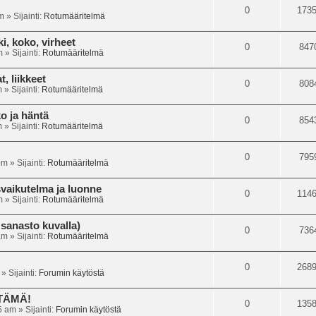
0
173
m
» Sijainti:
Rotumääritelmä
i, koko, virheet
0
847
m
» Sijainti:
Rotumääritelmä
, liikkeet
0
808
m
» Sijainti:
Rotumääritelmä
o ja häntä
0
854
m
» Sijainti:
Rotumääritelmä
0
795
pm
» Sijainti:
Rotumääritelmä
svaikutelma ja luonne
0
114
m
» Sijainti:
Rotumääritelmä
sanasto kuvalla)
0
736
am
» Sijainti:
Rotumääritelmä
0
268
» Sijainti:
Forumin käytöstä
 TÄMÄ!
0
135
5 am
» Sijainti:
Forumin käytöstä