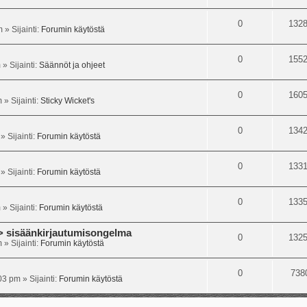
0
132
m
» Sijainti:
Forumin käytöstä
0
155
m
» Sijainti:
Säännöt ja ohjeet
0
160
m
» Sijainti:
Sticky Wicket's
0
134
» Sijainti:
Forumin käytöstä
0
133
» Sijainti:
Forumin käytöstä
0
133
m
» Sijainti:
Forumin käytöstä
isäänkirjautumisongelma
0
132
m
» Sijainti:
Forumin käytöstä
0
738
:03 pm
» Sijainti:
Forumin käytöstä