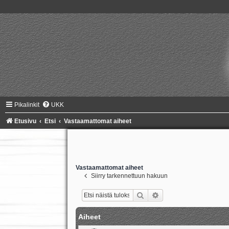
Pikalinkit
UKK
Etusivu
Etsi
Vastaamattomat aiheet
Vastaamattomat aiheet
Siirry tarkennettuun hakuun
Etsi
Tarkennettu haku
Aiheet