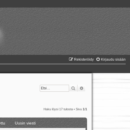
Rekisteröidy
Kirjaudu sisään
Etsi
Tarkennettu haku
Haku löysi 17 tulosta • Sivu
1
/
1
ttu
Uusin viesti