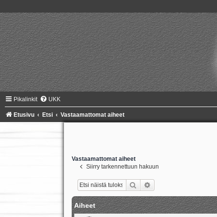
Pikalinkit
UKK
Etusivu
Etsi
Vastaamattomat aiheet
Vastaamattomat aiheet
Siirry tarkennettuun hakuun
Etsi
Tarkennettu haku
Aiheet