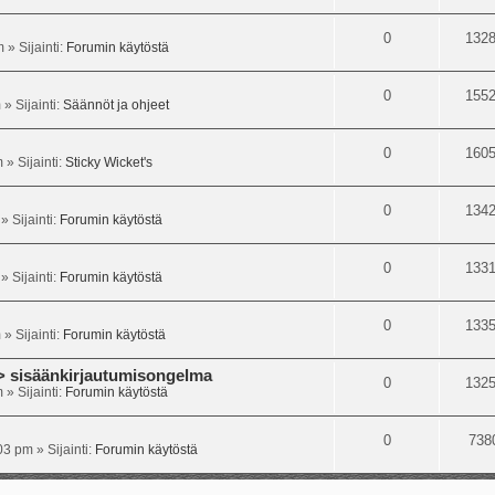
0
132
m
» Sijainti:
Forumin käytöstä
0
155
m
» Sijainti:
Säännöt ja ohjeet
0
160
m
» Sijainti:
Sticky Wicket's
0
134
» Sijainti:
Forumin käytöstä
0
133
» Sijainti:
Forumin käytöstä
0
133
m
» Sijainti:
Forumin käytöstä
isäänkirjautumisongelma
0
132
m
» Sijainti:
Forumin käytöstä
0
738
:03 pm
» Sijainti:
Forumin käytöstä