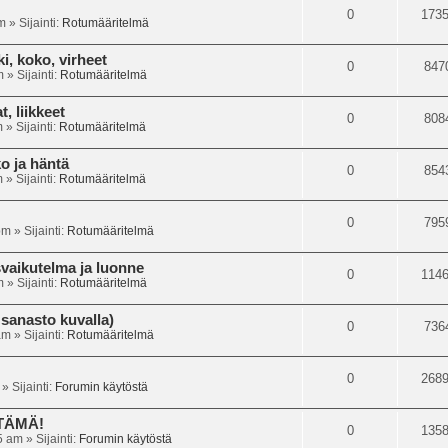
0
173
m
» Sijainti:
Rotumääritelmä
i, koko, virheet
0
847
m
» Sijainti:
Rotumääritelmä
, liikkeet
0
808
m
» Sijainti:
Rotumääritelmä
o ja häntä
0
854
m
» Sijainti:
Rotumääritelmä
0
795
pm
» Sijainti:
Rotumääritelmä
svaikutelma ja luonne
0
114
m
» Sijainti:
Rotumääritelmä
sanasto kuvalla)
0
736
am
» Sijainti:
Rotumääritelmä
0
268
» Sijainti:
Forumin käytöstä
 TÄMÄ!
0
135
5 am
» Sijainti:
Forumin käytöstä