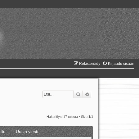
Rekisteröidy
Kirjaudu sisään
Etsi
Tarkennettu haku
Haku löysi 17 tulosta • Sivu
1
/
1
ttu
Uusin viesti