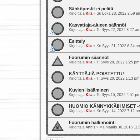
Sähköpostit ei pelitä
Kirjoittaja
Kiia
»
Su Loka 23, 2022 2:59 p
Kasvattaja-alueen säännöt
Kirjoittaja
Kiia
»
To Syys 22, 2022 8:27 a
Esittely
Kirjoittaja
Kiia
»
Ke Syys 21, 2022 8:34 p
Foorumin säännöt
Kirjoittaja
Kiia
»
Ti Syys 20, 2022 1:25 pm
KÄYTTÄJIÄ POISTETTU!
Kirjoittaja
Kiia
»
Ti Syys 20, 2022 1:13 pm
Kuvien lisääminen
Kirjoittaja
Kiia
»
To Syys 15, 2022 4:51 p
HUOMIO KÄNNYKKÄIHMISET -> s
Kirjoittaja
Kiia
»
Ke Syys 14, 2022 7:12 p
Foorumin hallinnointi
Kirjoittaja
Annis
»
Ma Maalis 30, 2015 11