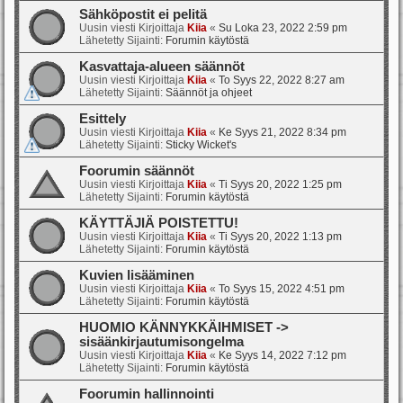
Sähköpostit ei pelitä
Uusin viesti Kirjoittaja
Kiia
«
Su Loka 23, 2022 2:59 pm
Lähetetty Sijainti:
Forumin käytöstä
Kasvattaja-alueen säännöt
Uusin viesti Kirjoittaja
Kiia
«
To Syys 22, 2022 8:27 am
Lähetetty Sijainti:
Säännöt ja ohjeet
Esittely
Uusin viesti Kirjoittaja
Kiia
«
Ke Syys 21, 2022 8:34 pm
Lähetetty Sijainti:
Sticky Wicket's
Foorumin säännöt
Uusin viesti Kirjoittaja
Kiia
«
Ti Syys 20, 2022 1:25 pm
Lähetetty Sijainti:
Forumin käytöstä
KÄYTTÄJIÄ POISTETTU!
Uusin viesti Kirjoittaja
Kiia
«
Ti Syys 20, 2022 1:13 pm
Lähetetty Sijainti:
Forumin käytöstä
Kuvien lisääminen
Uusin viesti Kirjoittaja
Kiia
«
To Syys 15, 2022 4:51 pm
Lähetetty Sijainti:
Forumin käytöstä
HUOMIO KÄNNYKKÄIHMISET ->
sisäänkirjautumisongelma
Uusin viesti Kirjoittaja
Kiia
«
Ke Syys 14, 2022 7:12 pm
Lähetetty Sijainti:
Forumin käytöstä
Foorumin hallinnointi