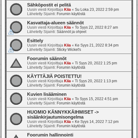
Sähköpostit ei pelitä
Uusin viesti Kirjoittaja
Kiia
«
Su Loka 23, 2022 2:59 pm
Lähetetty Sijainti:
Forumin käytöstä
Kasvattaja-alueen säännöt
Uusin viesti Kirjoittaja
Kiia
«
To Syys 22, 2022 8:27 am
Lähetetty Sijainti:
Säännöt ja ohjeet
Esittely
Uusin viesti Kirjoittaja
Kiia
«
Ke Syys 21, 2022 8:34 pm
Lähetetty Sijainti:
Sticky Wicket's
Foorumin säännöt
Uusin viesti Kirjoittaja
Kiia
«
Ti Syys 20, 2022 1:25 pm
Lähetetty Sijainti:
Forumin käytöstä
KÄYTTÄJIÄ POISTETTU!
Uusin viesti Kirjoittaja
Kiia
«
Ti Syys 20, 2022 1:13 pm
Lähetetty Sijainti:
Forumin käytöstä
Kuvien lisääminen
Uusin viesti Kirjoittaja
Kiia
«
To Syys 15, 2022 4:51 pm
Lähetetty Sijainti:
Forumin käytöstä
HUOMIO KÄNNYKKÄIHMISET ->
sisäänkirjautumisongelma
Uusin viesti Kirjoittaja
Kiia
«
Ke Syys 14, 2022 7:12 pm
Lähetetty Sijainti:
Forumin käytöstä
Foorumin hallinnointi