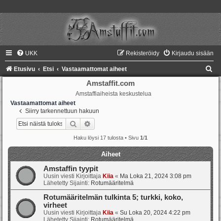
UKK
Rekisteröidy
Kirjaudu sisään
E
Etusivu
Etsi
Vastaamattomat aiheet
t
Amstaffit.com
Amstaffiaiheista keskustelua
s
Vastaamattomat aiheet
i
Siirry tarkennettuun hakuun
Etsi
Tarkennettu haku
Haku löysi 17 tulosta • Sivu
1
/
1
Aiheet
Amstaffin tyypit
Uusin viesti Kirjoittaja
Kiia
«
Ma Loka 21, 2024 3:08 pm
Lähetetty Sijainti:
Rotumääritelmä
Rotumääritelmän tulkinta 5; turkki, koko,
virheet
Uusin viesti Kirjoittaja
Kiia
«
Su Loka 20, 2024 4:22 pm
Lähetetty Sijainti:
Rotumääritelmä