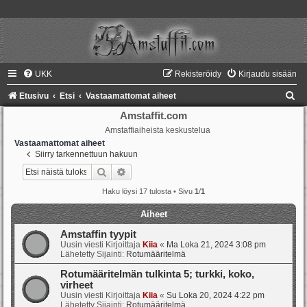
UKK
Rekisteröidy
Kirjaudu sisään
E
Etusivu
Etsi
Vastaamattomat aiheet
t
Amstaffit.com
Amstaffiaiheista keskustelua
s
Vastaamattomat aiheet
i
Siirry tarkennettuun hakuun
Etsi
Tarkennettu haku
Haku löysi 17 tulosta • Sivu
1
/
1
Aiheet
Amstaffin tyypit
Uusin viesti Kirjoittaja
Kiia
«
Ma Loka 21, 2024 3:08 pm
Lähetetty Sijainti:
Rotumääritelmä
Rotumääritelmän tulkinta 5; turkki, koko,
virheet
Uusin viesti Kirjoittaja
Kiia
«
Su Loka 20, 2024 4:22 pm
Lähetetty Sijainti:
Rotumääritelmä