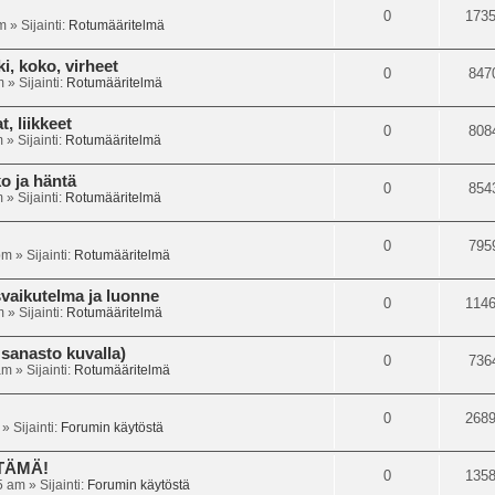
0
173
m
» Sijainti:
Rotumääritelmä
i, koko, virheet
0
847
m
» Sijainti:
Rotumääritelmä
, liikkeet
0
808
m
» Sijainti:
Rotumääritelmä
o ja häntä
0
854
m
» Sijainti:
Rotumääritelmä
0
795
pm
» Sijainti:
Rotumääritelmä
svaikutelma ja luonne
0
114
m
» Sijainti:
Rotumääritelmä
sanasto kuvalla)
0
736
am
» Sijainti:
Rotumääritelmä
0
268
» Sijainti:
Forumin käytöstä
 TÄMÄ!
0
135
5 am
» Sijainti:
Forumin käytöstä