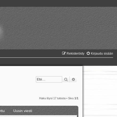
Rekisteröidy
Kirjaudu sisään
Etsi
Tarkennettu haku
Haku löysi 17 tulosta • Sivu
1
/
1
ttu
Uusin viesti