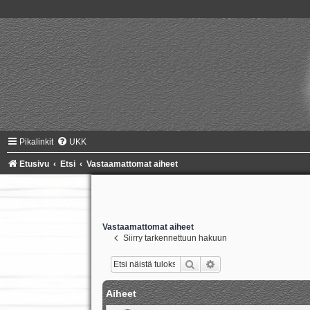
Pikalinkit
UKK
Etusivu
Etsi
Vastaamattomat aiheet
Vastaamattomat aiheet
Siirry tarkennettuun hakuun
Etsi
Tarkennettu haku
Aiheet