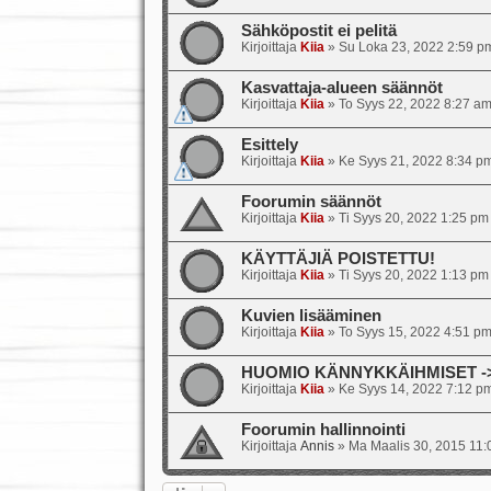
Sähköpostit ei pelitä
Kirjoittaja
Kiia
»
Su Loka 23, 2022 2:59 p
Kasvattaja-alueen säännöt
Kirjoittaja
Kiia
»
To Syys 22, 2022 8:27 a
Esittely
Kirjoittaja
Kiia
»
Ke Syys 21, 2022 8:34 p
Foorumin säännöt
Kirjoittaja
Kiia
»
Ti Syys 20, 2022 1:25 pm
KÄYTTÄJIÄ POISTETTU!
Kirjoittaja
Kiia
»
Ti Syys 20, 2022 1:13 pm
Kuvien lisääminen
Kirjoittaja
Kiia
»
To Syys 15, 2022 4:51 p
HUOMIO KÄNNYKKÄIHMISET -> s
Kirjoittaja
Kiia
»
Ke Syys 14, 2022 7:12 p
Foorumin hallinnointi
Kirjoittaja
Annis
»
Ma Maalis 30, 2015 11