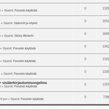
0
132
m
» Sijainti:
Forumin käytöstä
0
155
m
» Sijainti:
Säännöt ja ohjeet
0
160
m
» Sijainti:
Sticky Wicket's
0
134
» Sijainti:
Forumin käytöstä
0
133
» Sijainti:
Forumin käytöstä
0
133
m
» Sijainti:
Forumin käytöstä
isäänkirjautumisongelma
0
132
m
» Sijainti:
Forumin käytöstä
0
738
:03 pm
» Sijainti:
Forumin käytöstä