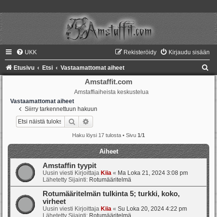
UKK
Rekisteröidy
Kirjaudu sisään
E
Etusivu
Etsi
Vastaamattomat aiheet
t
Amstaffit.com
Amstaffiaiheista keskustelua
s
Vastaamattomat aiheet
i
Siirry tarkennettuun hakuun
Etsi
Tarkennettu haku
Haku löysi 17 tulosta • Sivu
1
/
1
Aiheet
Amstaffin tyypit
Uusin viesti Kirjoittaja
Kiia
«
Ma Loka 21, 2024 3:08 pm
Lähetetty Sijainti:
Rotumääritelmä
Rotumääritelmän tulkinta 5; turkki, koko,
virheet
Uusin viesti Kirjoittaja
Kiia
«
Su Loka 20, 2024 4:22 pm
Lähetetty Sijainti:
Rotumääritelmä