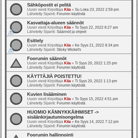
Sähköpostit ei pelitä
Uusin viesti Kirjoittaja
Kiia
«
Su Loka 23, 2022 2:59 pm
Lähetetty Sijainti:
Forumin käytöstä
Kasvattaja-alueen säännöt
Uusin viesti Kirjoittaja
Kiia
«
To Syys 22, 2022 8:27 am
Lähetetty Sijainti:
Säännöt ja ohjeet
Esittely
Uusin viesti Kirjoittaja
Kiia
«
Ke Syys 21, 2022 8:34 pm
Lähetetty Sijainti:
Sticky Wicket's
Foorumin säännöt
Uusin viesti Kirjoittaja
Kiia
«
Ti Syys 20, 2022 1:25 pm
Lähetetty Sijainti:
Forumin käytöstä
KÄYTTÄJIÄ POISTETTU!
Uusin viesti Kirjoittaja
Kiia
«
Ti Syys 20, 2022 1:13 pm
Lähetetty Sijainti:
Forumin käytöstä
Kuvien lisääminen
Uusin viesti Kirjoittaja
Kiia
«
To Syys 15, 2022 4:51 pm
Lähetetty Sijainti:
Forumin käytöstä
HUOMIO KÄNNYKKÄIHMISET ->
sisäänkirjautumisongelma
Uusin viesti Kirjoittaja
Kiia
«
Ke Syys 14, 2022 7:12 pm
Lähetetty Sijainti:
Forumin käytöstä
Foorumin hallinnointi