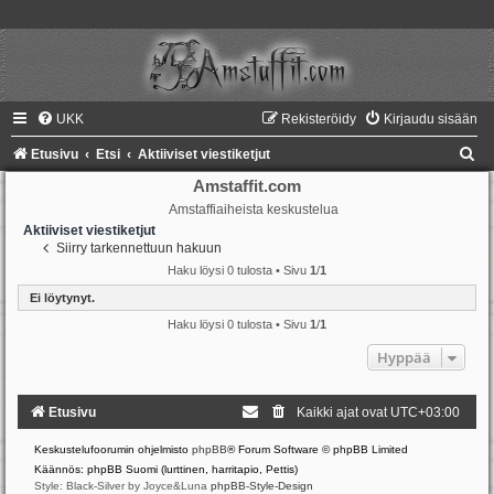
UKK
Rekisteröidy
Kirjaudu sisään
E
Etusivu
Etsi
Aktiiviset viestiketjut
t
Amstaffit.com
Amstaffiaiheista keskustelua
s
Aktiiviset viestiketjut
i
Siirry tarkennettuun hakuun
Haku löysi 0 tulosta • Sivu
1
/
1
Ei löytynyt.
Haku löysi 0 tulosta • Sivu
1
/
1
Hyppää
Etusivu
Kaikki ajat ovat
UTC+03:00
Keskustelufoorumin ohjelmisto
phpBB
® Forum Software © phpBB Limited
Käännös: phpBB Suomi (lurttinen, harritapio, Pettis)
Style: Black-Silver by Joyce&Luna
phpBB-Style-Design