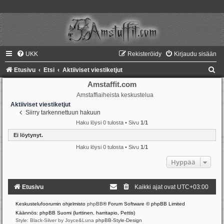
UKK
Rekisteröidy
Kirjaudu sisään
E
Etusivu
Etsi
Aktiiviset viestiketjut
t
Amstaffit.com
Amstaffiaiheista keskustelua
s
Aktiiviset viestiketjut
i
Siirry tarkennettuun hakuun
Haku löysi 0 tulosta • Sivu
1
/
1
Ei löytynyt.
Haku löysi 0 tulosta • Sivu
1
/
1
Hyppää
Etusivu
Kaikki ajat ovat
UTC+03:00
Keskustelufoorumin ohjelmisto
phpBB
® Forum Software © phpBB Limited
Käännös: phpBB Suomi (lurttinen, harritapio, Pettis)
Style: Black-Silver by Joyce&Luna
phpBB-Style-Design