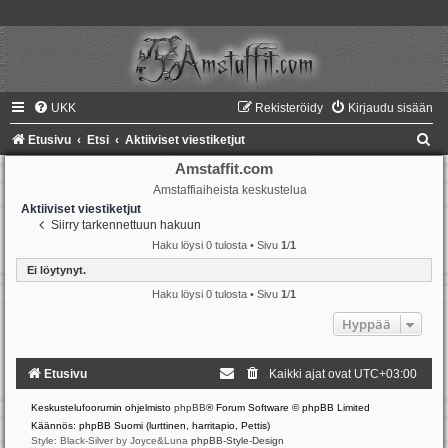
UKK
Rekisteröidy
Kirjaudu sisään
E
Etusivu
Etsi
Aktiiviset viestiketjut
t
Amstaffit.com
Amstaffiaiheista keskustelua
s
Aktiiviset viestiketjut
i
Siirry tarkennettuun hakuun
Haku löysi 0 tulosta • Sivu
1
/
1
Ei löytynyt.
Haku löysi 0 tulosta • Sivu
1
/
1
Hyppää
Etusivu
Kaikki ajat ovat
UTC+03:00
Keskustelufoorumin ohjelmisto
phpBB
® Forum Software © phpBB Limited
Käännös: phpBB Suomi (lurttinen, harritapio, Pettis)
Style: Black-Silver by Joyce&Luna
phpBB-Style-Design